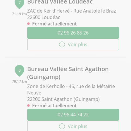
Bureau Vallée Loudéac
7
ZAC de Ker d'Hervé - Rue Anatole le Braz
71.19 km
22600 Loudéac
Fermé actuellement
02 96 26 85 26
Voir plus
Bureau Vallée Saint Agathon
8
(Guingamp)
79.17 km
Zone de Kerhollo - 46, rue de la Métairie
Neuve
22200 Saint Agathon (Guingamp)
Fermé actuellement
02 96 44 74 22
Voir plus