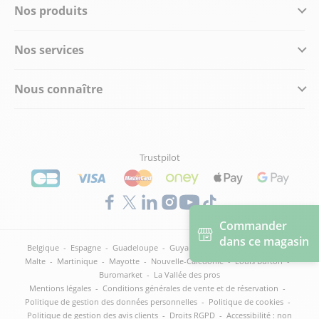
Nos produits
Nos services
Nous connaître
Trustpilot
Commander
dans ce magasin
Belgique
-
Espagne
-
Guadeloupe
-
Guyane
-
Italie
-
La Réunion
-
Malte
-
Martinique
-
Mayotte
-
Nouvelle-Calédonie
-
Louis Burton
-
Buromarket
-
La Vallée des pros
Mentions légales
-
Conditions générales de vente et de réservation
-
Politique de gestion des données personnelles
-
Politique de cookies
-
Politique de gestion des avis clients
-
Droits RGPD
-
Accessibilité : non