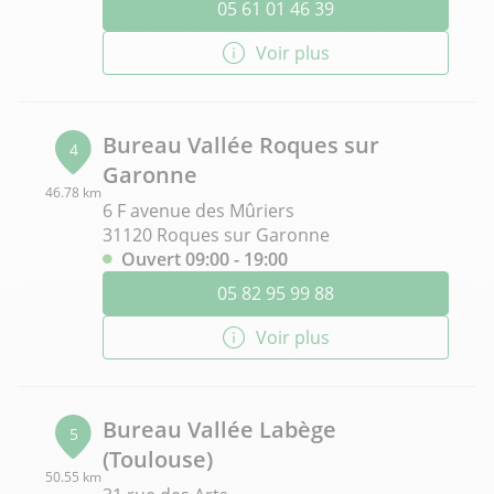
05 61 01 46 39
Voir plus
Bureau Vallée Roques sur
4
Garonne
46.78 km
6 F avenue des Mûriers
31120 Roques sur Garonne
Ouvert 09:00 - 19:00
05 82 95 99 88
Voir plus
Bureau Vallée Labège
5
(Toulouse)
50.55 km